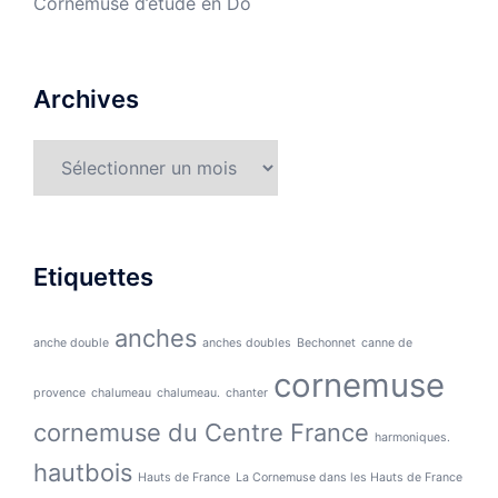
Cornemuse d’étude en Do
Archives
Archives
Etiquettes
anches
anche double
anches doubles
Bechonnet
canne de
cornemuse
provence
chalumeau
chalumeau.
chanter
cornemuse du Centre France
harmoniques.
hautbois
Hauts de France
La Cornemuse dans les Hauts de France