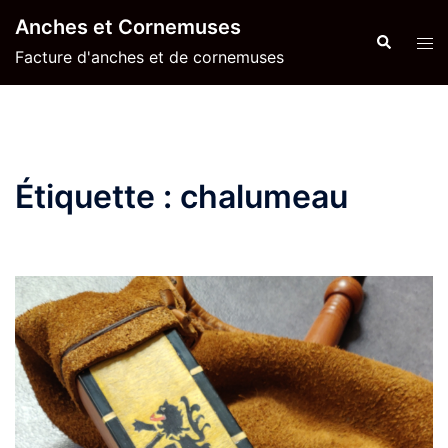
Aller
Anches et Cornemuses
au
Recherche
Ouvr
Facture d'anches et de cornemuses
contenu
le
men
Étiquette :
chalumeau